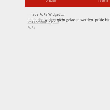
Aktuell
Tabelle
... lade FuPa Widget ...
Sollte das Widget nicht geladen werden, prüfe bit
VfB Forstinning auf
FuPa