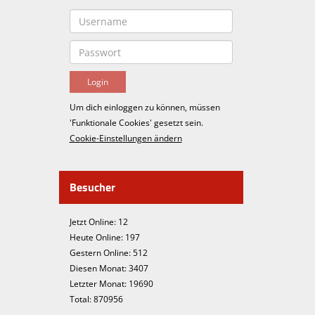
Um dich einloggen zu können, müssen
'Funktionale Cookies' gesetzt sein.
Cookie-Einstellungen ändern
Besucher
Jetzt Online: 12
Heute Online: 197
Gestern Online: 512
Diesen Monat: 3407
Letzter Monat: 19690
Total: 870956