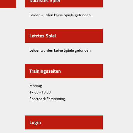
Nächstes Spiel
Leider wurden keine Spiele gefunden.
Letztes Spiel
Leider wurden keine Spiele gefunden.
Trainingszeiten
Montag
17:00 - 18:30
Sportpark Forstinning
Login