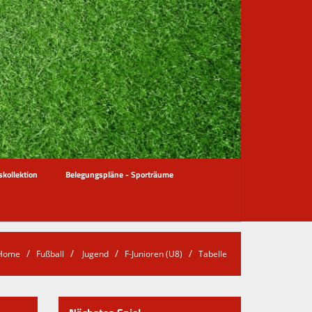
skollektion
Belegungspläne - Sporträume
Home
Fußball
Jugend
F-Junioren (U8)
Tabelle