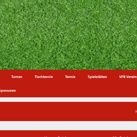
Turnen
Tischtennis
Tennis
Spielstätten
VFB Verein
Sponsoren