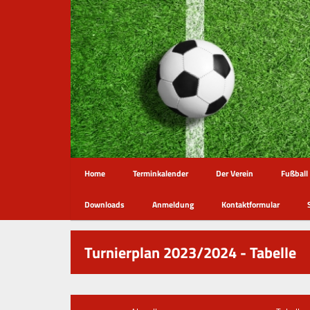
Home
Terminkalender
Der Verein
Fußball
Downloads
Anmeldung
Kontaktformular
Turnierplan 2023/2024 - Tabelle